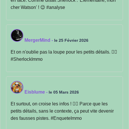
en face. Comme disait Sherlock : 'Élémentaire, mon
cher Watson' ! 😉 #analyse
MergerMind
-
le 25 Février 2026
Et on n'oublie pas la loupe pour les petits détails. 🕵️‍♂️
#SherlockImmo
Eisblume
-
le 05 Mars 2026
Et surtout, on croise les infos ! 🕵️‍♂️ Parce que les
petits détails, sans le contexte, ça peut vite devenir
des fausses pistes. #EnqueteImmo